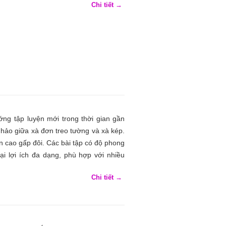
Chi tiết →
ớng tập luyện mới trong thời gian gần
 hảo giữa xà đơn treo tường và xà kép.
n cao gấp đôi. Các bài tập có độ phong
i lợi ích đa dạng, phù hợp với nhiều
Chi tiết →