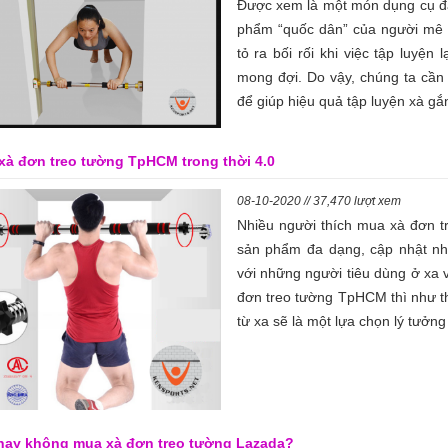
Được xem là một món dụng cụ đa
phẩm “quốc dân” của người mê t
tỏ ra bối rối khi việc tập luyệ
mong đợi. Do vậy, chúng ta cần t
để giúp hiệu quả tập luyện xà gắn
xà đơn treo tường TpHCM trong thời 4.0
08-10-2020 // 37,470 lượt xem
Nhiều người thích mua xà đơn t
sản phẩm đa dạng, cập nhật nha
với những người tiêu dùng ở xa 
đơn treo tường TpHCM thì như t
từ xa sẽ là một lựa chọn lý tưởn
hay không mua xà đơn treo tường Lazada?