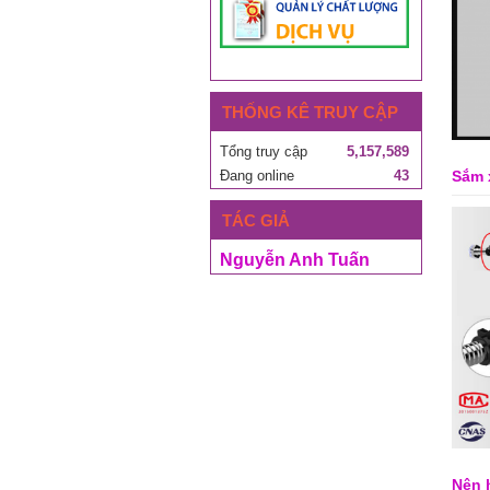
THỐNG KÊ TRUY CẬP
Tổng truy cập
5,157,589
Sắm 
Đang online
43
TÁC GIẢ
Nguyễn Anh Tuấn
Nên 