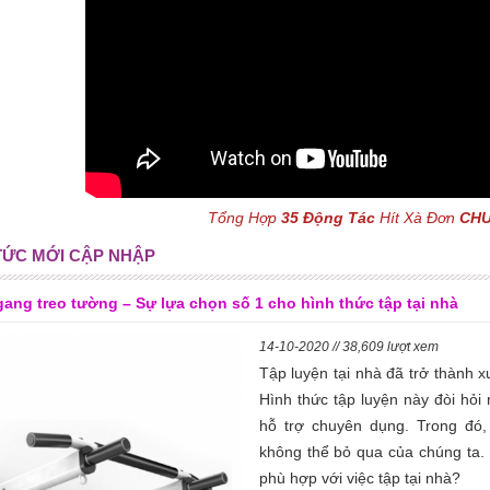
Tổng Hợp
35 Động Tác
Hít Xà Đơn
CH
 TỨC MỚI CẬP NHẬP
gang treo tường – Sự lựa chọn số 1 cho hình thức tập tại nhà
14-10-2020 // 38,609 lượt xem
Tập luyện tại nhà đã trở thành 
Hình thức tập luyện này đòi hỏi
hỗ trợ chuyên dụng. Trong đó,
không thể bỏ qua của chúng ta. 
phù hợp với việc tập tại nhà?