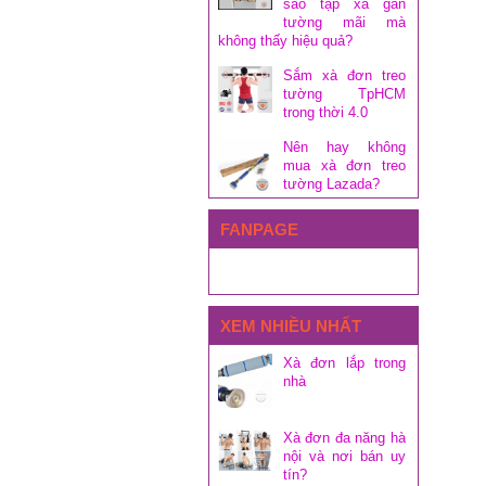
sao tập xà gắn
tường mãi mà
không thấy hiệu quả?
Sắm xà đơn treo
tường TpHCM
trong thời 4.0
Nên hay không
mua xà đơn treo
tường Lazada?
FANPAGE
XEM NHIỀU NHẤT
Xà đơn lắp trong
nhà
Xà đơn đa năng hà
nội và nơi bán uy
tín?