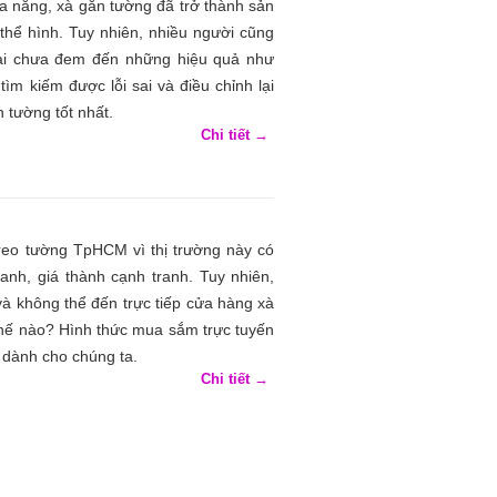
 năng, xà gắn tường đã trở thành sản
hể hình. Tuy nhiên, nhiều người cũng
n lại chưa đem đến những hiệu quả như
ìm kiếm được lỗi sai và điều chỉnh lại
 tường tốt nhất.
Chi tiết →
reo tường TpHCM vì thị trường này có
nh, giá thành cạnh tranh. Tuy nhiên,
và không thể đến trực tiếp cửa hàng xà
hế nào? Hình thức mua sắm trực tuyến
g dành cho chúng ta.
Chi tiết →