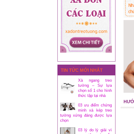
TIN TỨC MỚI NHẤT
Xà ngang treo
tường – Sự lựa
chọn số 1 cho hình
thức tập tại nhà
HƯỚ
03 ưu điểm chứng
minh xà kép treo
tường xứng đáng được lựa
chọn
03 lý do lý giải vì