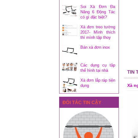
Soi Xà Đơn Đa
Năng 6 Động Tác
có gì đặc biệt?
Xà đơn treo tường
2017- Mình thích
thì mình tập thoy
Bán xà đơn inox
Các dụng cụ tập
thể hình tại nhà
TIN
Xà đơn lắp ráp tiện
Xà n
dụng
ĐỐI TÁC TIN CẬY