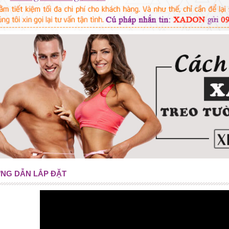
NG DẪN LẮP ĐẶT