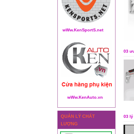
wWw.KenSportS.net
03 ư
wWw.KenAuto.vn
QUẢN LÝ CHẤT
03 l
LƯỢNG