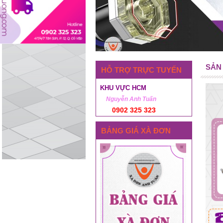
SẢN
HỖ TRỢ TRỰC TUYẾN
KHU VỰC HCM
Nguyễn Anh Tuấn
0902 325 323
BẢNG GIÁ XÀ ĐƠN