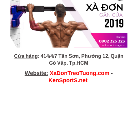
Cửa hàng
: 414/4/7 Tân Sơn, Phường 12, Quận
Gò Vấp, Tp.HCM
Website:
XaDonTreoTuong.com
-
KenSportS.net