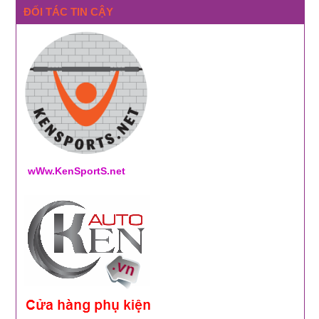
ĐỐI TÁC TIN CẬY
wWw.KenSportS.net