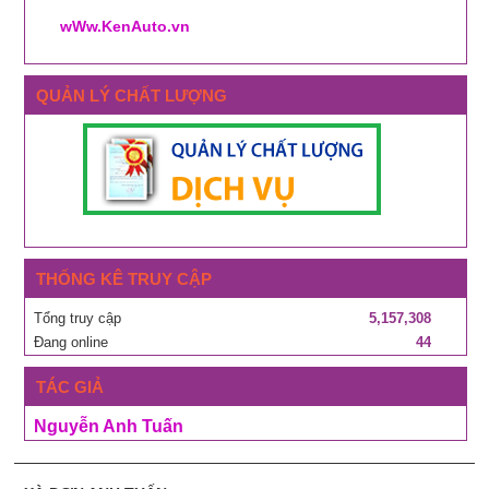
wWw.KenAuto.vn
QUẢN LÝ CHẤT LƯỢNG
THỐNG KÊ TRUY CẬP
Tổng truy cập
5,157,308
Đang online
44
TÁC GIẢ
Nguyễn Anh Tuấn