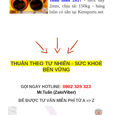
2mm, chịu tải 150kg - hàng
luôn có sẵn tại Kensports.net
THUẬN THEO TỰ NHIÊN - SỨC KHOẺ
BỀN VỮNG
0902 325 323 
GỌI NGAY HOTLINE:
Mr.Tuấn
(Zalo/Viber)
ĐỂ ĐƯỢC TƯ VẤN MIỄN PHÍ TỪ A => Z