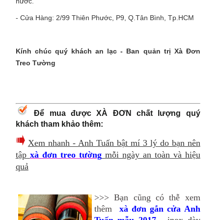
nước.
- Cửa Hàng: 2/99 Thiên Phước, P9, Q.Tân Bình, Tp.HCM
Kính chúc quý khách an lạc - Ban quản trị
Xà Đơn
Treo Tường
Để mua được XÀ ĐƠN chất lượng quý
khách tham khảo thêm:
Xem nhanh - Anh Tuấn bật mí 3 lý do bạn nên
tập
xà đơn treo tường
mỗi ngày an toàn và hiệu
quả
>>> Bạn cũng có thễ xem
thêm
xà đơn gắn cửa Anh
Tuấn mẫu 2017
- inox dày