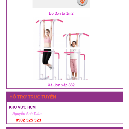
Bộ đòn tạ 1m2
Xà đơn xếp 882
HỖ TRỢ TRỰC TUYẾN
KHU VỰC HCM
Nguyễn Anh Tuấn
0902 325 323