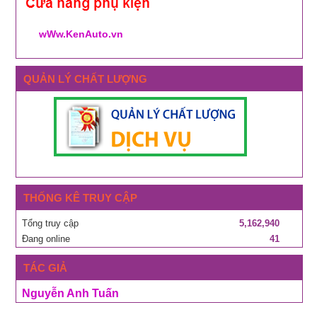
wWw.KenAuto.vn
QUẢN LÝ CHẤT LƯỢNG
THỐNG KÊ TRUY CẬP
Tổng truy cập
5,162,940
Đang online
41
TÁC GIẢ
Nguyễn Anh Tuấn