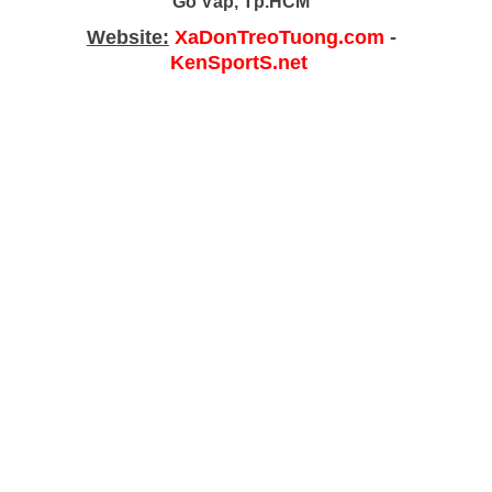
Gò Vấp, Tp.HCM
Website:
XaDonTreoTuong.com
-
KenSportS.net