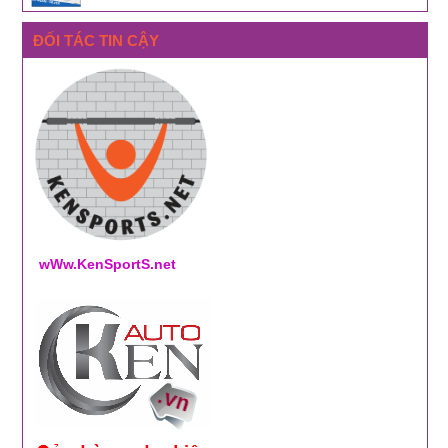
ĐỐI TÁC TIN CẬY
wWw.KenSportS.net