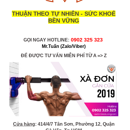
THUẬN THEO TỰ NHIÊN - SỨC KHOẺ
BỀN VỮNG
0902 325 323 
GỌI NGAY HOTLINE:
Mr.Tuấn
(Zalo/Viber)
ĐỂ ĐƯỢC TƯ VẤN MIỄN PHÍ TỪ A => Z
Cửa hàng
: 414/4/7 Tân Sơn, Phường 12, Quận