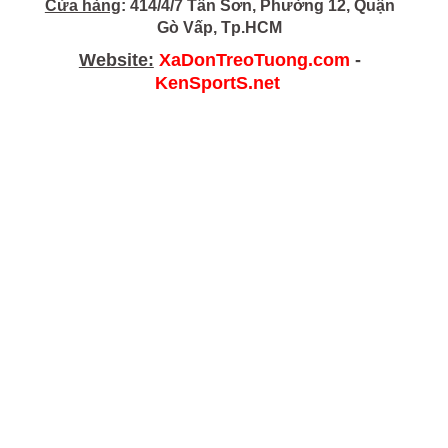
Cửa hàng
: 414/4/7 Tân Sơn, Phường 12, Quận
Gò Vấp, Tp.HCM
Website:
XaDonTreoTuong.com
-
KenSportS.net