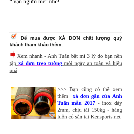
“ vạn người mê” nhé!
Để mua được XÀ ĐƠN chất lượng quý
khách tham khảo thêm:
Xem nhanh - Anh Tuấn bật mí 3 lý do bạn nên
tập
xà đơn treo tường
mỗi ngày an toàn và hiệu
quả
>>> Bạn cũng có thễ xem
thêm
xà đơn gắn cửa Anh
Tuấn mẫu 2017
- inox dày
2mm, chịu tải 150kg - hàng
luôn có sẵn tại Kensports.net