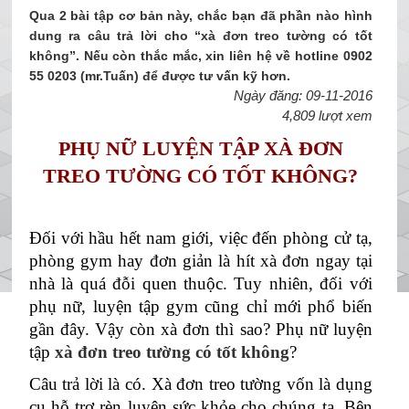
Qua 2 bài tập cơ bản này, chắc bạn đã phần nào hình
dung ra câu trả lời cho “xà đơn treo tường có tốt
không”. Nếu còn thắc mắc, xin liên hệ về hotline 0902
55 0203 (mr.Tuấn) để được tư vấn kỹ hơn.
Ngày đăng: 09-11-2016
4,809 lượt xem
PHỤ NỮ LUYỆN TẬP XÀ ĐƠN
TREO TƯỜNG CÓ TỐT KHÔNG?
Đối với hầu hết nam giới, việc đến phòng cử tạ, 
phòng gym hay đơn giản là hít xà đơn ngay tại 
nhà là quá đỗi quen thuộc. Tuy nhiên, đối với 
phụ nữ, luyện tập gym cũng chỉ mới phổ biến 
gần đây. Vậy còn xà đơn thì sao? Phụ nữ luyện 
tập 
xà đơn treo tường có tốt không
?
Câu trả lời là có. Xà đơn treo tường vốn là dụng 
cụ hỗ trợ rèn luyện sức khỏe cho chúng ta. Bên 