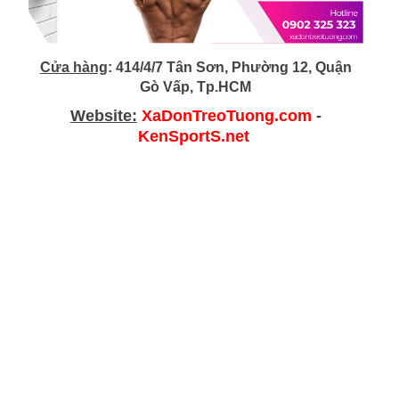
Cửa hàng
: 414/4/7 Tân Sơn, Phường 12, Quận
Gò Vấp, Tp.HCM
Website:
XaDonTreoTuong.com
-
KenSportS.net