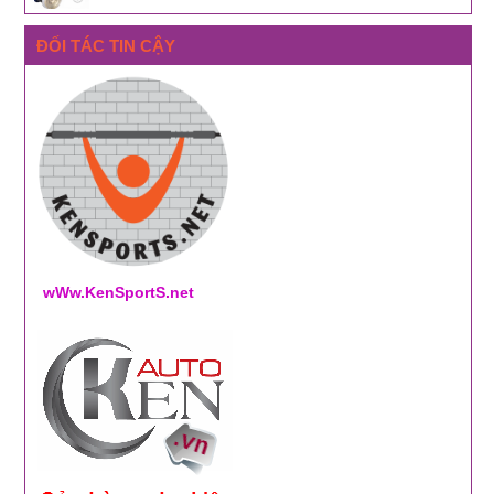
ĐỐI TÁC TIN CẬY
wWw.KenSportS.net