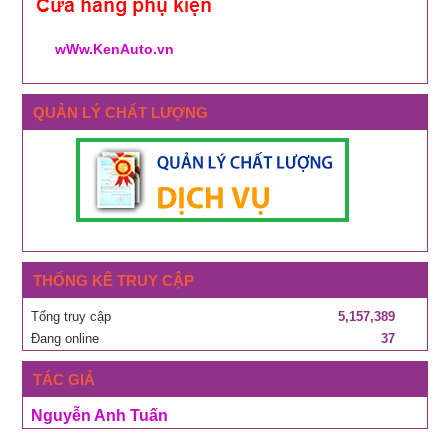
wWw.KenAuto.vn
QUẢN LÝ CHẤT LƯỢNG
THỐNG KÊ TRUY CẬP
Tổng truy cập
5,157,389
Đang online
37
TÁC GIẢ
Nguyễn Anh Tuấn