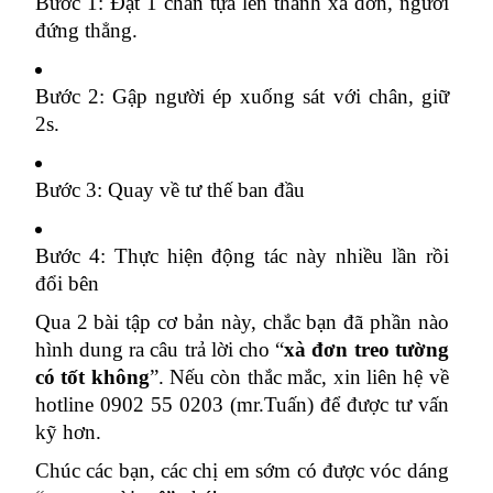
Bước 1: Đặt 1 chân tựa lên thanh xà đơn, người 
đứng thẳng.
Bước 2: Gập người ép xuống sát với chân, giữ 
2s. 
Bước 3: Quay về tư thế ban đầu
Bước 4: Thực hiện động tác này nhiều lần rồi 
đổi bên
Qua 2 bài tập cơ bản này, chắc bạn đã phần nào 
hình dung ra câu trả lời cho “
xà đơn treo tường 
có tốt không
”. Nếu còn thắc mắc, xin liên hệ về 
hotline 0902 55 0203 (mr.Tuấn) để được tư vấn 
kỹ hơn.
Chúc các bạn, các chị em sớm có được vóc dáng 