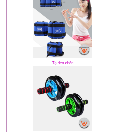
Tạ đeo chân