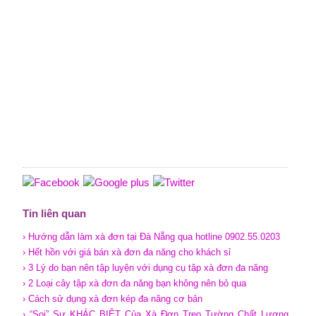
Tin liên quan
› Hướng dẫn làm xà đơn tại Đà Nẵng qua hotline 0902.55.0203
› Hết hồn với giá bán xà đơn đa năng cho khách sỉ
› 3 Lý do bạn nên tập luyện với dụng cụ tập xà đơn đa năng
› 2 Loại cây tập xà đơn đa năng bạn không nên bỏ qua
› Cách sử dụng xà đơn kép đa năng cơ bản
› “Soi” Sự KHÁC BIỆT Của Xà Đơn Treo Tường Chất Lượng