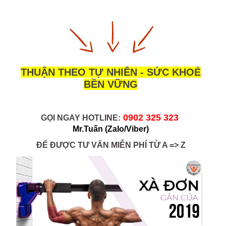
THUẬN THEO TỰ NHIÊN - SỨC KHOẺ
BỀN VỮNG
0902 325 323 
GỌI NGAY HOTLINE:
Mr.Tuấn
(Zalo/Viber)
ĐỂ ĐƯỢC TƯ VẤN MIỄN PHÍ TỪ A => Z