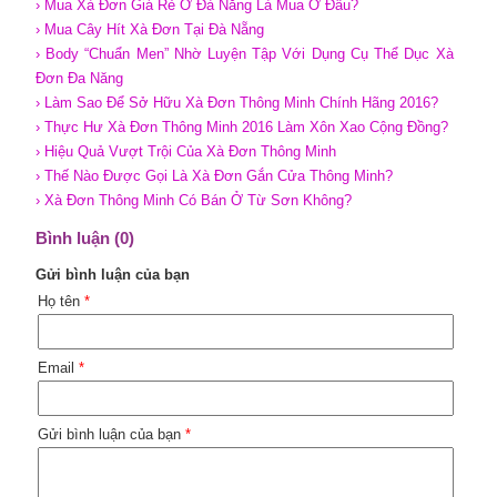
› Mua Xà Đơn Giá Rẻ Ở Đà Nẵng Là Mua Ở Đâu?
› Mua Cây Hít Xà Đơn Tại Đà Nẵng
› Body “Chuẩn Men” Nhờ Luyện Tập Với Dụng Cụ Thể Dục Xà
Đơn Đa Năng
› Làm Sao Để Sở Hữu Xà Đơn Thông Minh Chính Hãng 2016?
› Thực Hư Xà Đơn Thông Minh 2016 Làm Xôn Xao Cộng Đồng?
› Hiệu Quả Vượt Trội Của Xà Đơn Thông Minh
› Thế Nào Được Gọi Là Xà Đơn Gắn Cửa Thông Minh?
› Xà Đơn Thông Minh Có Bán Ở Từ Sơn Không?
Bình luận (0)
Gửi bình luận của bạn
Họ tên
*
Email
*
Gửi bình luận của bạn
*