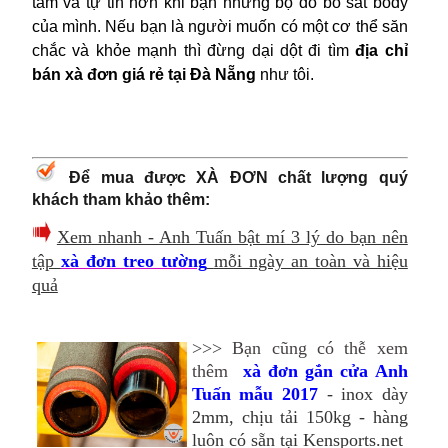
tâm và tự tin hơn khi bận những bộ đồ bó sát body 
của mình. Nếu bạn là người muốn có một cơ thể săn 
chắc và khỏe mạnh thì đừng dại dột đi tìm 
địa chỉ 
bán xà đơn giá rẻ tại Đà Nẵng 
như tôi.
Để mua được XÀ ĐƠN chất lượng quý
khách tham khảo thêm:
Xem nhanh - Anh Tuấn bật mí 3 lý do bạn nên
tập
xà đơn treo tường
mỗi ngày an toàn và hiệu
quả
>>> Bạn cũng có thễ xem
thêm
xà đơn gắn cửa Anh
Tuấn mẫu 2017
- inox dày
2mm, chịu tải 150kg - hàng
luôn có sẵn tại Kensports.net