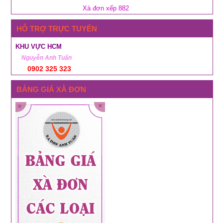
Xà đơn xếp 882
HỖ TRỢ TRỰC TUYẾN
KHU VỰC HCM
Nguyễn Anh Tuấn
0902 325 323
BẢNG GIÁ XÀ ĐƠN