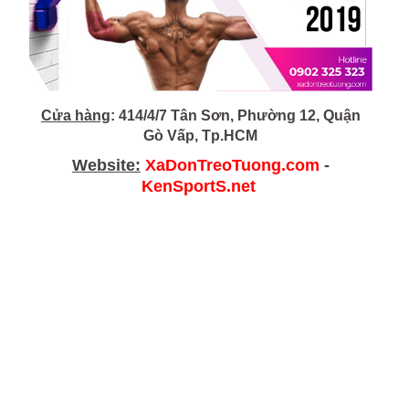
Cửa hàng
: 414/4/7 Tân Sơn, Phường 12, Quận
Gò Vấp, Tp.HCM
Website:
XaDonTreoTuong.com
-
KenSportS.net