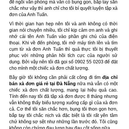
để ngồi văn phòng mà vẫn có bụng gọn, bắp tay săn 
chắc như vậy thì anh chỉ cho tôi bí quyết luyện tập xà 
đơn của Anh Tuấn.
Vì thời gian hạn hẹp nên tôi và anh không có thời 
gian nói chuyện nhiều, tôi chỉ kịp cảm ơn anh và ghi 
nhớ cái tên Anh Tuấn vào phần ghi chú của điện 
thoại. Khi về đến phòng, tôi mở máy tính lên và tìm 
cụm từ xà đơn Anh Tuấn thì quả thực tôi bị thuyết 
phục với những phản hồi tích cực của người sử 
dụng. Bởi vậy nên tôi đã gọi số 0902 55 0203 để đặt 
cho mình một chiếc xà đơn chất lượng.
Bây giờ tôi không cần phải cất công đi tìm 
địa chỉ 
bán xà đơn giá rẻ tại Đà Nẵng 
nữa mà vẫn có một 
chiếc xà đơn chất lượng, mang lại hiệu quả cao. 
Tính đến nay tôi đã tập xà đơn được 8 tháng nhưng 
vẫn không thấy biểu tượng xuống cấp gì của xà đơn 
cả. Cơ thể tôi săn chắc hơn, bụng tôi thon gọn hơn, 
bắp tay tôi chắc nịch và đặc biệt là tôi rất yên tâm 
chứ không sợ sệt như những lần trước đó. Tôi cũng 
không còn chứng đau lưng hay đau cột sống nữa.