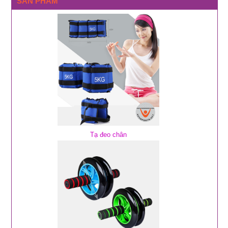
SẢN PHẨM
Tạ đeo chân