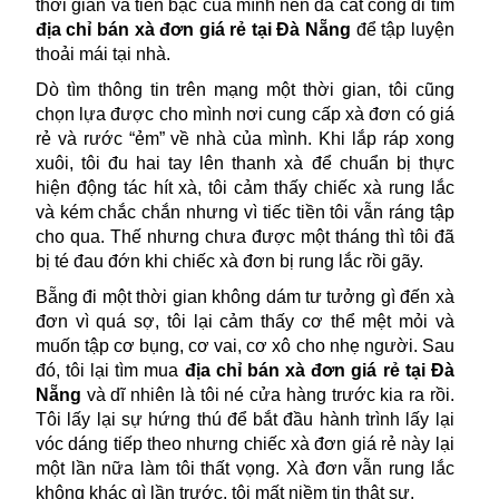
thời gian và tiền bạc của mình nên đã cất công đi tìm 
địa chỉ bán xà đơn giá rẻ tại Đà Nẵng 
để tập luyện 
thoải mái tại nhà.
Dò tìm thông tin trên mạng một thời gian, tôi cũng 
chọn lựa được cho mình nơi cung cấp xà đơn có giá 
rẻ và rước “ẻm” về nhà của mình. Khi lắp ráp xong 
xuôi, tôi đu hai tay lên thanh xà để chuẩn bị thực 
hiện động tác hít xà, tôi cảm thấy chiếc xà rung lắc 
và kém chắc chắn nhưng vì tiếc tiền tôi vẫn ráng tập 
cho qua. Thế nhưng chưa được một tháng thì tôi đã 
bị té đau đớn khi chiếc xà đơn bị rung lắc rồi gãy.
Bẵng đi một thời gian không dám tư tưởng gì đến xà 
đơn vì quá sợ, tôi lại cảm thấy cơ thể mệt mỏi và 
muốn tập cơ bụng, cơ vai, cơ xô cho nhẹ người. Sau 
đó, tôi lại tìm mua 
địa chỉ bán xà đơn giá rẻ tại Đà 
Nẵng 
và dĩ nhiên là tôi né cửa hàng trước kia ra rồi. 
Tôi lấy lại sự hứng thú để bắt đầu hành trình lấy lại 
vóc dáng tiếp theo nhưng chiếc xà đơn giá rẻ này lại 
một lần nữa làm tôi thất vọng. Xà đơn vẫn rung lắc 
không khác gì lần trước, tôi mất niềm tin thật sự.