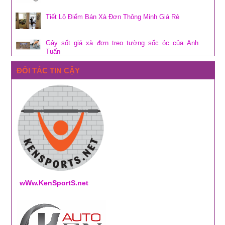
Tiết Lộ Điểm Bán Xà Đơn Thông Minh Giá Rẻ
Gây sốt giá xà đơn treo tường sốc óc của Anh
Tuấn
ĐỐI TÁC TIN CẬY
wWw.KenSportS.net