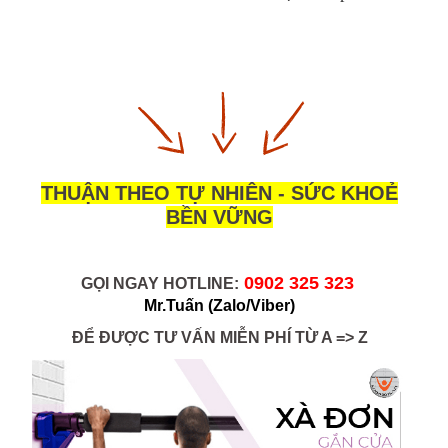
THUẬN THEO TỰ NHIÊN - SỨC KHOẺ
BỀN VỮNG
0902 325 323 
GỌI NGAY HOTLINE:
Mr.Tuấn
(Zalo/Viber)
ĐỂ ĐƯỢC TƯ VẤN MIỄN PHÍ TỪ A => Z