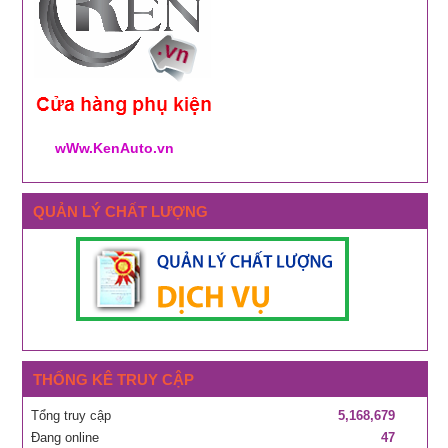
wWw.KenAuto.vn
QUẢN LÝ CHẤT LƯỢNG
THỐNG KÊ TRUY CẬP
Tổng truy cập
5,168,679
Đang online
47