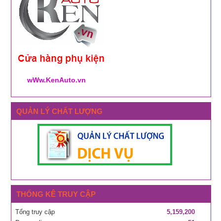
wWw.KenAuto.vn
QUẢN LÝ CHẤT LƯỢNG
THỐNG KÊ TRUY CẬP
Tổng truy cập
5,159,200