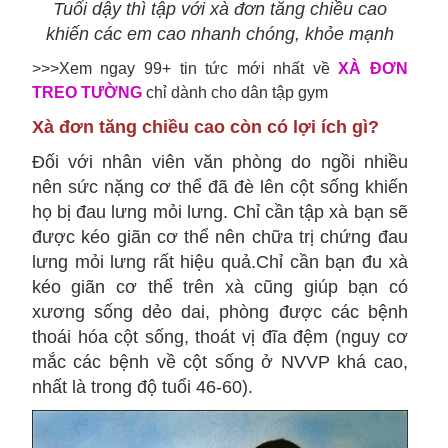
Tuổi dậy thì tập với xà đơn tăng chiều cao
khiến các em cao nhanh chóng, khỏe mạnh
>>>Xem ngay 99+ tin tức mới nhất về
XÀ ĐƠN
TREO TƯỜNG
chỉ dành cho dân tập gym
Xà đơn tăng chiều cao còn có lợi ích gì?
Đối với nhân viên văn phòng do ngồi nhiều
nên sức nặng cơ thể đã đè lên cột sống khiến
họ bị đau lưng mỏi lưng. Chỉ cần tập xà bạn sẽ
được kéo giãn cơ thể nên chữa trị chứng đau
lưng mỏi lưng rất hiệu quả.Chỉ cần bạn đu xà
kéo giãn cơ thể trên xà cũng giúp bạn có
xương sống dẻo dai, phòng được các bệnh
thoái hóa cột sống, thoát vị đĩa đệm (nguy cơ
mắc các bệnh về cột sống ở NVVP khá cao,
nhất là trong độ tuổi 46-60).