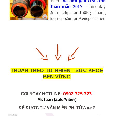
thêm
xà đơn gắn cửa Anh
Tuấn mẫu 2017
- inox dày
2mm, chịu tải 150kg - hàng
luôn có sẵn tại Kensports.net
THUẬN THEO TỰ NHIÊN - SỨC KHOẺ
BỀN VỮNG
0902 325 323 
GỌI NGAY HOTLINE:
Mr.Tuấn
(Zalo/Viber)
ĐỂ ĐƯỢC TƯ VẤN MIỄN PHÍ TỪ A => Z