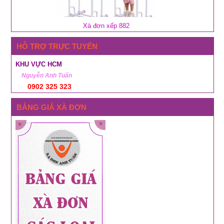
Xà đơn xếp 882
HỖ TRỢ TRỰC TUYẾN
KHU VỰC HCM
Nguyễn Anh Tuấn
0902 325 323
BẢNG GIÁ XÀ ĐƠN