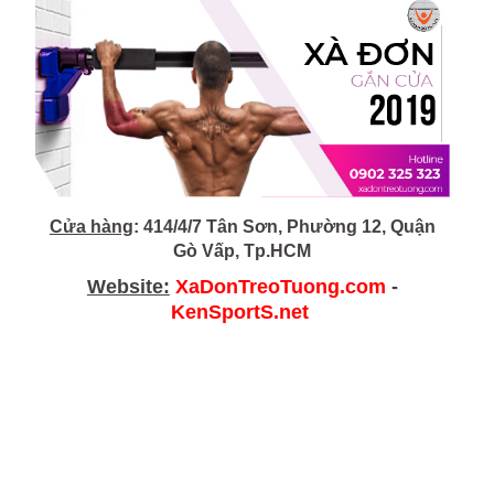
Cửa hàng
: 414/4/7 Tân Sơn, Phường 12, Quận
Gò Vấp, Tp.HCM
Website:
XaDonTreoTuong.com
-
KenSportS.net