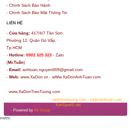
-
Chính Sách Bảo Hành
-
Chính Sách Bảo Mật Thông Tin
LIÊN HỆ
-
Cửa hàng:
417/4/7 Tân Sơn,
Phường 12, Quận Gò Vấp,
Tp.HCM
-
Hotline:
0902 325 323
- Zalo
(
Mr.Tuấn
)
-
Email:
anhtuan.nguyen009@gmail.com
-
Web:
www.XaDon.vn -
wWw.XaDonAnhTuan.com
www.XaDonTreoTuong.com
© Bản quyền thuộc về
xadontreotuong.com
-
xadonanhtuan.com -
KenSportS.net
- Powered by
IM Group
metric