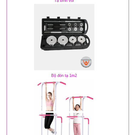
Tạ bình vôi
Bộ đòn tạ 1m2