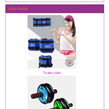
SẢN PHẨM
Tạ đeo chân