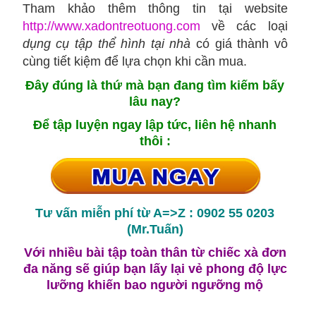
Tham khảo thêm thông tin tại website
http://www.xadontreotuong.com
về các loại
dụng cụ tập thể hình tại nhà
có giá thành vô
cùng tiết kiệm để lựa chọn khi cần mua.
Đây đúng là thứ mà bạn đang tìm kiếm bấy
lâu nay?
Để tập luyện ngay lập tức, liên hệ nhanh
thôi :
Tư vấn miễn phí từ A=>Z :
0902 55 0203
(Mr.Tuấn)
Với nhiều bài tập toàn thân từ chiếc xà đơn
đa năng sẽ giúp bạn lấy lại vẻ phong độ lực
lưỡng khiến bao người ngưỡng mộ