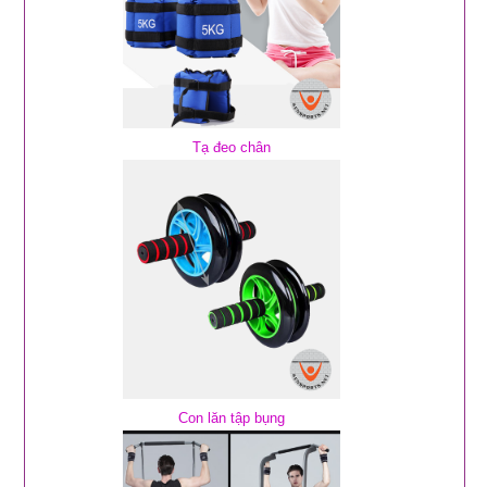
Tạ đeo chân
Con lăn tập bụng