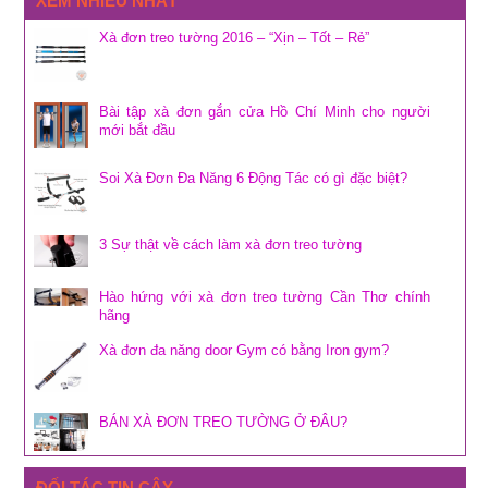
XEM NHIỀU NHẤT
Xà đơn treo tường 2016 – “Xịn – Tốt – Rẻ”
Bài tập xà đơn gắn cửa Hồ Chí Minh cho người
mới bắt đầu
Soi Xà Đơn Đa Năng 6 Động Tác có gì đặc biệt?
3 Sự thật về cách làm xà đơn treo tường
Hào hứng với xà đơn treo tường Cần Thơ chính
hãng
Xà đơn đa năng door Gym có bằng Iron gym?
BÁN XÀ ĐƠN TREO TƯỜNG Ở ĐÂU?
ĐỐI TÁC TIN CẬY