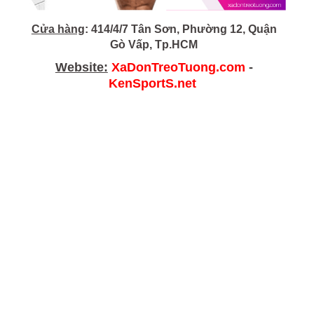
Cửa hàng
: 414/4/7 Tân Sơn, Phường 12, Quận
Gò Vấp, Tp.HCM
Website:
XaDonTreoTuong.com
-
KenSportS.net