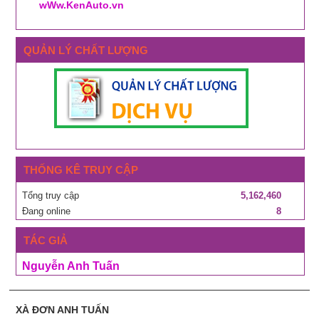
wWw.KenAuto.vn
QUẢN LÝ CHẤT LƯỢNG
THỐNG KÊ TRUY CẬP
Tổng truy cập
5,162,460
Đang online
8
TÁC GIẢ
Nguyễn Anh Tuấn
XÀ ĐƠN ANH TUẤN