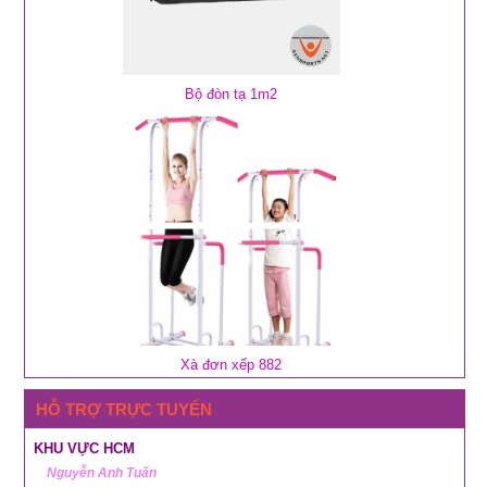
Bộ đòn tạ 1m2
Xà đơn xếp 882
HỖ TRỢ TRỰC TUYẾN
KHU VỰC HCM
Nguyễn Anh Tuấn