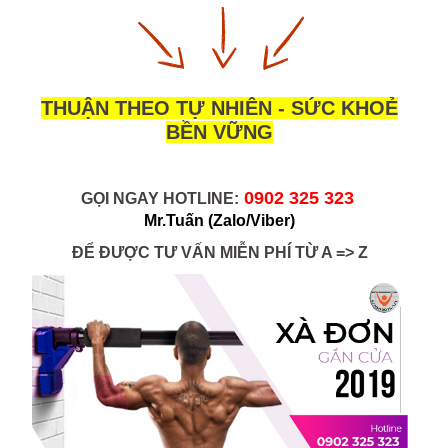
THUẬN THEO TỰ NHIÊN - SỨC KHOẺ
BỀN VỮNG
0902 325 323 
GỌI NGAY HOTLINE:
Mr.Tuấn
(Zalo/Viber)
ĐỂ ĐƯỢC TƯ VẤN MIỄN PHÍ TỪ A => Z