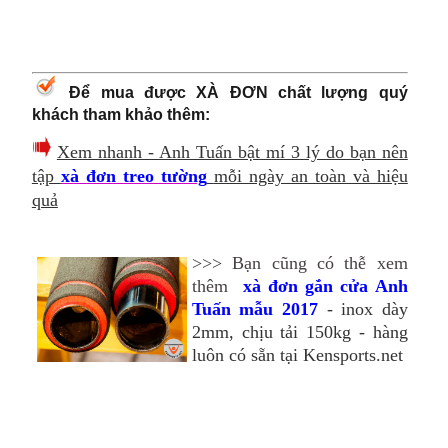
Để mua được XÀ ĐƠN chất lượng quý
khách tham khảo thêm:
Xem nhanh - Anh Tuấn bật mí 3 lý do bạn nên
tập
xà đơn treo tường
mỗi ngày an toàn và hiệu
quả
>>> Bạn cũng có thễ xem
thêm
xà đơn gắn cửa Anh
Tuấn mẫu 2017
- inox dày
2mm, chịu tải 150kg - hàng
luôn có sẵn tại Kensports.net